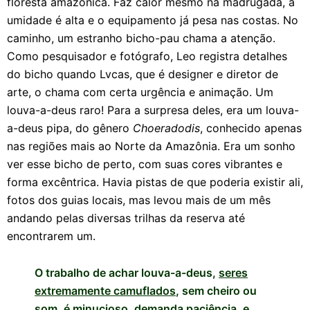
floresta amazônica. Faz calor mesmo na madrugada, a
umidade é alta e o equipamento já pesa nas costas. No
caminho, um estranho bicho-pau chama a atenção.
Como pesquisador e fotógrafo, Leo registra detalhes
do bicho quando Lvcas, que é designer e diretor de
arte, o chama com certa urgência e animação. Um
louva-a-deus raro! Para a surpresa deles, era um louva-
a-deus pipa, do gênero
Choeradodis
, conhecido apenas
nas regiões mais ao Norte da Amazônia. Era um sonho
ver esse bicho de perto, com suas cores vibrantes e
forma excêntrica. Havia pistas de que poderia existir ali,
fotos dos guias locais, mas levou mais de um mês
andando pelas diversas trilhas da reserva até
encontrarem um.
O trabalho de achar louva-a-deus,
seres
extremamente camuflados
, sem cheiro ou
som, é minucioso, demanda paciência, e